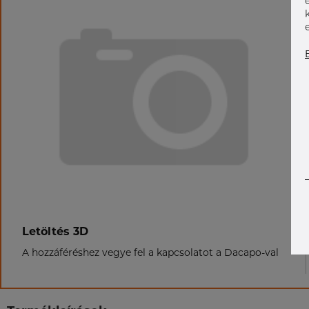
Letöltés 3D
A hozzáféréshez vegye fel a kapcsolatot a Dacapo-val