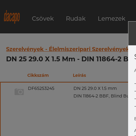
Csövek
Rudak
Lemezek
Szerelvények - Élelmiszeripari Szerelvények
DN 25 29.0 X 1.5 Mm - DIN 11864-2 BB
Cikkszám
Leírás
DF65253245
DN 25 29.0 X 1.5 mm
DIN 11864-2 BBF, Blind Bund 