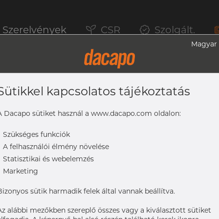
Szerelvények
CSR
Szolgált.
Magyar
Sütikkel kapcsolatos tájékoztatás
F, Blind Bund Flange, 1.4404, H3
A Dacapo sütiket használ a www.dacapo.com oldalon:
-
Szükséges funkciók
-
A felhasználói élmény növelése
Flange, 1.4404, H3
-
Statisztikai és webelemzés
-
Marketing
Bizonyos sütik harmadik felek által vannak beállítva.
Az alábbi mezőkben szereplő összes vagy a kiválasztott sütiket