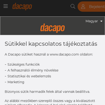
Bejelen
Csövek
Rudak
Lemezek
Szerelvények
Magyar
Szerelvények - Élelmiszeripari Szerelvények
104.0 X 2.0 Mm R= 150.0 - Könyök
Sütikkel kapcsolatos tájékoztatás
90°, 1.4307/304L, ISO, Extra Rövid,
R=150, Szatén, Rₐ 0,8 Μm, FD+,
A Dacapo sütiket használ a www.dacapo.com oldalon:
Lágyított
-
Szükséges funkciók
-
A felhasználói élmény növelése
-
Statisztikai és webelemzés
S
2.0 mm
-
Marketing
D1
104.0 mm
R
150.0 mm
Bizonyos sütik harmadik felek által vannak beállítva.
Az alábbi mezőkben szereplő összes vagy a kiválasztott