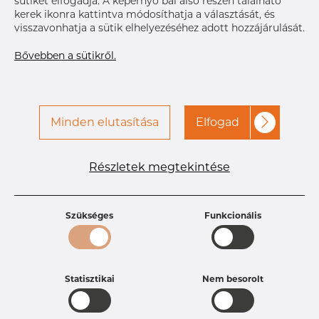
sütiket elfogadja. A képernyő bal alsó részén található
kerek ikonra kattintva módosíthatja a választását, és
visszavonhatja a sütik elhelyezéséhez adott hozzájárulását.
A hozzáféréshez vegye fel
Címke nyomtatása
a kapcsolatot a Dacapo-
Bővebben a sütikről.
val
KÉZBESÍTÉS
Sep 11, 2026
15
Következő
Minden elutasítása
Elfogad
szállítmány
Dec 16, 2026
25
RÉSZLETEK
Részletek megtekintése
Termékleírások
Termékazonosító
DB29136315
Szükséges
Funkcionális
Méret
104 mm
Vastagság
2 mm
Súly
1.3 kg
Statisztikai
Nem besorolt