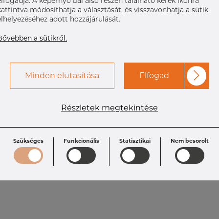
elfogadja. A képernyő bal alsó részén található kerek ikonra
kattintva módosíthatja a választását, és visszavonhatja a sütik
elhelyezéséhez adott hozzájárulását.
Bővebben a sütikről.
Minden elutasítása
Elfogad
Részletek megtekintése
Szükséges
Funkcionális
Statisztikai
Nem besorolt