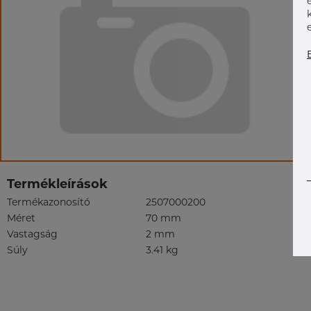
Termékleírások
Termékazonosító
2507000200
Méret
70 mm
Vastagság
2 mm
Súly
3.41 kg