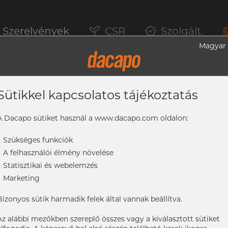
Szerelvények
CSR
Szolgált.
Magyar
Sütikkel kapcsolatos tájékoztatás
k, 1.4404, Polírozott, DIN 11850/EN 103
A Dacapo sütiket használ a www.dacapo.com oldalon:
-
Szükséges funkciók
-
A felhasználói élmény növelése
, polírozott, DIN 11850/EN 10357 CD, CL1, nem lágyított
-
Statisztikai és webelemzés
-
Marketing
Bizonyos sütik harmadik felek által vannak beállítva.
Az alábbi mezőkben szereplő összes vagy a kiválasztott sütiket