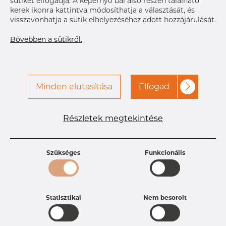
sütiket elfogadja. A képernyő bal alsó részén található
Oct 19, 2026
342
Következő
kerek ikonra kattintva módosíthatja a választását, és
szállítmány
Nov 9, 2026
228
visszavonhatja a sütik elhelyezéséhez adott hozzájárulását.
RÉSZLETEK
Bővebben a sütikről.
Normál adagmennyiség
114 m
Minden elutasítása
Elfogad
Részletek megtekintése
Termékleírások
Termékazonosító
2310160200
Méret
101,6 mm
Szükséges
Funkcionális
Vastagság
2 mm
Súly
4.99 kg
Statisztikai
Nem besorolt