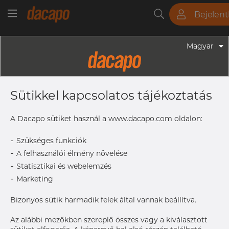
Bejelen
Csövek
Rudak
Lemezek
Szerelvények
Magyar
Csövek - Kör Alakú Csövek
101.6 X 2.0 Mm - Élelmiszeripari
Sütikkel kapcsolatos tájékoztatás
Csövek, 1.4307, Polírozott, DIN
11850/EN 10357 CD, CL1, Nem
A Dacapo sütiket használ a www.dacapo.com oldalon:
Lágyított
-
Szükséges funkciók
-
A felhasználói élmény növelése
-
Statisztikai és webelemzés
Címke nyomtatása
-
Marketing
KÉZBESÍTÉS
Bizonyos sütik harmadik felek által vannak beállítva.
Aug 12, 2026
228
Az alábbi mezőkben szereplő összes vagy a kiválasztott
Sep 7, 2026
114