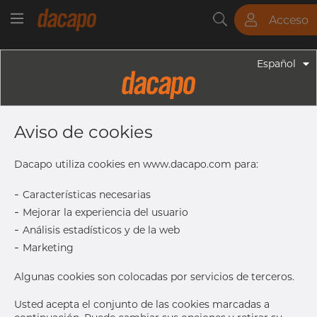
Acceso
Tubos
Barras
Chapas
Racores
Español
Racores - Accesorios De BSP
1 1/2" X 60 Mm - Racor De
Aviso de cookies
Soldadura, 316L, ISO 7-1R, BSP
Dacapo utiliza cookies en www.dacapo.com para:
-
Características necesarias
L
60.0 mm
-
Mejorar la experiencia del usuario
OD
48.0 mm
-
Análisis estadísticos y de la web
Contacta a Dacapo para
Imprimir etiqueta
-
Marketing
obtener acceso
Algunas cookies son colocadas por servicios de terceros.
ENTREGA
Sep 23, 2026
95
Usted acepta el conjunto de las cookies marcadas a
Próxima