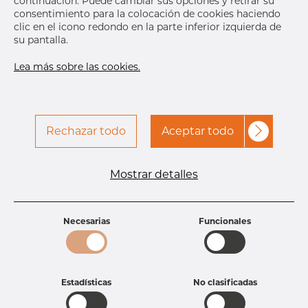
continuación. Puede cambiar sus opciones y retirar su
entrega
Dec 15, 2026
30
consentimiento para la colocación de cookies haciendo
clic en el icono redondo en la parte inferior izquierda de
DETALLES
su pantalla.
Lea más sobre las cookies.
Especificaciones del producto
Rechazar todo
Aceptar todo
ID del producto
TB06214025
Dimensión
1 1/2" mm
Longitud
60 mm
Mostrar detalles
Peso
0.25 kg
Necesarias
Funcionales
Estadísticas
No clasificadas