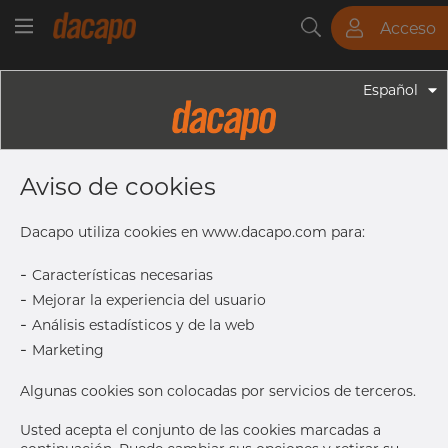
Acceso
Tubos
Barras
Chapas
Racores
Español
Racores - Bridas
DN400 / 406.4 Mm - Brida Welding
Aviso de cookies
Neck, EN, Tipo 11B, 1.4404, EN-1092
Type 11 B1, PN16, DN 400
Dacapo utiliza cookies en www.dacapo.com para:
-
Características necesarias
-
Mejorar la experiencia del usuario
L
30 mm
-
Análisis estadísticos y de la web
A
406.4 mm
-
Marketing
R1
12 mm
H3
16 mm
Algunas cookies son colocadas por servicios de terceros.
D1
490 mm
Usted acepta el conjunto de las cookies marcadas a
C2
32 mm