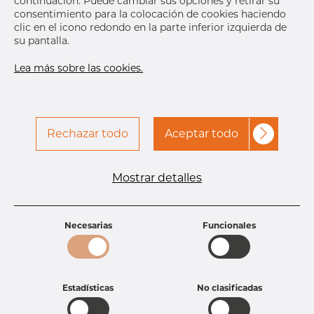
continuación. Puede cambiar sus opciones y retirar su
Bolts
16 pcs
consentimiento para la colocación de cookies haciendo
No
clic en el icono redondo en la parte inferior izquierda de
su pantalla.
F1
4 mm
D
580 mm
Lea más sobre las cookies.
K
525 mm
N1
445 mm
Sp
8.0 mm
Rechazar todo
H2
Aceptar todo
85 mm
S
8.0 mm
Contacta a Dacapo para
Imprimir etiqueta
Mostrar detalles
obtener acceso
ENTREGA
Necesarias
Funcionales
Próxima
entrega
Sep 18, 2026
30
DETALLES
Estadísticas
No clasificadas