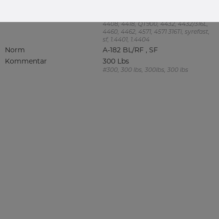
316, 316/316L, 316L, 316(l), 4401/4 316/L,
4404, 4404/316L, 4404-316/316L,
4408, 4418, QT900, 4432, 4432/316L,
4460, 4462, 4571, 4571 316Ti, syrefast,
sf, 1.4401, 1.4404
Norm
A-182 BL/RF , SF
Kommentar
300 Lbs
#300, 300 lbs, 300lbs, 300 lbs