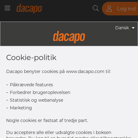
Log ind
Rør
Stangstål
Plader
Fittings
Dansk
Fittings - Flanger
1 1/4" - Blindflange, ASTM, 316/316L,
Cookie-politik
A-182 BL/RF , SF, 300 Lbs
Dacapo benyter cookies på www.dacapo.com til:
-
Påkrævede features
O
135 mm
-
Forbedrer brugeroplevelsen
Bolts
4 pcs
-
No
Statistisk og webanalyse
-
L
19.1 mm
Marketing
rf
2 mm
Nogle cookies er fastsat af tredje part.
W
98.4 mm
T
17.5 mm
Du acceptere alle eller udvalgte cookies i boksen