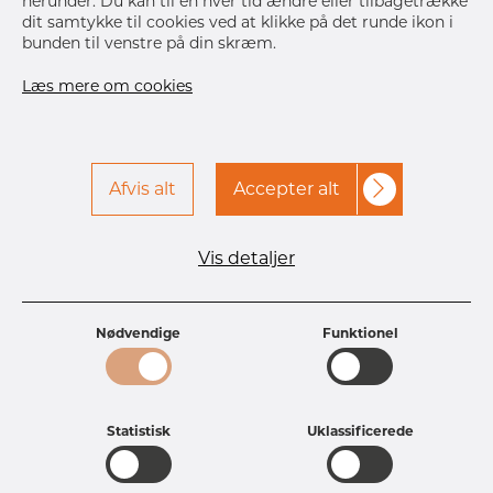
herunder. Du kan til en hver tid ændre eller tilbagetrække
R
63.5 mm
dit samtykke til cookies ved at klikke på det runde ikon i
Kontakt Dacapo for at få
Print label
bunden til venstre på din skræm.
adgang
Læs mere om cookies
LEVERING
Næste
levering
Sep 2, 2026
50
Afvis alt
Accepter alt
DETALJER
Vis detaljer
Produkt specifikationer
Produkt-id
FB15224155
Dimension
1 1/4" mm
Nødvendige
Funktionel
Vægt
1.78 kg
Bolte
4 pcs
Hovedgruppe
Fittings
Gruppe
Flanger
Statistisk
Uklassificerede
Undergruppe
Blindflanger
Product group
Blindflange, ASTM
Kvalitet
316/316L