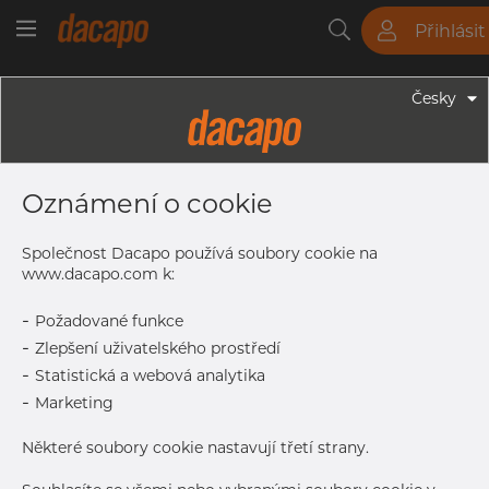
Přihlásit
Trubky
Tyče
Plechy
Fitinky
Česky
Trubky - Kruhové Trubky
219.1 X 2.0 Mm - Trubky Svařované
Oznámení o cookie
Laserem, 1.4404, EN 10217-7,
Nežíhaná, Mořený
Společnost Dacapo používá soubory cookie na
www.dacapo.com k:
-
Požadované funkce
Tisk štítku
-
Zlepšení uživatelského prostředí
-
Statistická a webová analytika
DORUČENÍ
-
Marketing
Vyprodáno
Některé soubory cookie nastavují třetí strany.
Aug 17, 2026
486