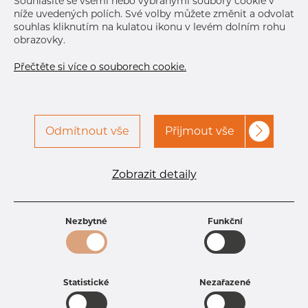
Souhlasíte se všemi nebo vybranými soubory cookie v
Další dodávka
Aug 31, 2026
1.440
níže uvedených polích. Své volby můžete změnit a odvolat
souhlas kliknutím na kulatou ikonu v levém dolním rohu
DETAILY
obrazovky.
Normální velikost dávky
54 m
Přečtěte si více o souborech cookie.
Odmítnout vše
Přijmout vše
Specifikace produktu
kód produktu
1621910200
Zobrazit detaily
Rozměr
219,1 mm
Tloušťka
2 mm
Hmotnost
10.87 kg
Nezbytné
Funkční
Statistické
Nezařazené