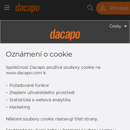
Přihlásit
Trubky
Tyče
Plechy
Fitinky
Česky
Trubky - Kruhové Trubky
76.1 X 2.6 Mm - Trubky Svařované
Oznámení o cookie
Laserem, 1.4404, EN 10217-7,
Nežíhaná, Mořený
Společnost Dacapo používá soubory cookie na
www.dacapo.com k:
-
Požadované funkce
Tisk štítku
-
Zlepšení uživatelského prostředí
-
Statistická a webová analytika
DORUČENÍ
-
Marketing
Vyprodáno
Některé soubory cookie nastavují třetí strany.
Další dodávka
Kontaktovat Dacapo