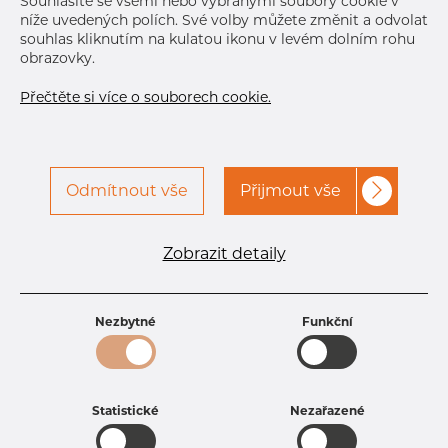
Souhlasíte se všemi nebo vybranými soubory cookie v
níže uvedených polích. Své volby můžete změnit a odvolat
souhlas kliknutím na kulatou ikonu v levém dolním rohu
obrazovky.
Přečtěte si více o souborech cookie.
Odmítnout vše
Přijmout vše
Specifikace produktu
kód produktu
1607610265
Zobrazit detaily
Rozměr
76,1 mm
Tloušťka
2,6 mm
Hmotnost
4.79 kg
Nezbytné
Funkční
Statistické
Nezařazené