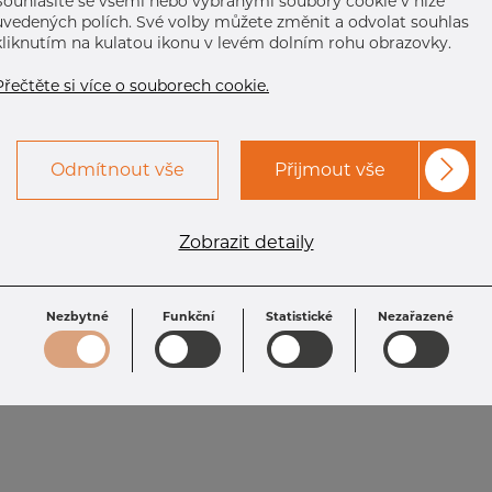
Souhlasíte se všemi nebo vybranými soubory cookie v níže
uvedených polích. Své volby můžete změnit a odvolat souhlas
kliknutím na kulatou ikonu v levém dolním rohu obrazovky.
Přečtěte si více o souborech cookie.
Odmítnout vše
Přijmout vše
Zobrazit detaily
Nezbytné
Funkční
Statistické
Nezařazené