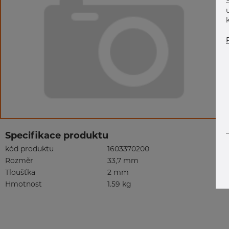
Specifikace produktu
kód produktu
1603370200
Rozměr
33,7 mm
Tloušťka
2 mm
Hmotnost
1.59 kg