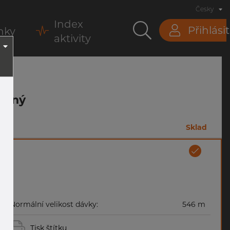
Česky
Index
Přihlásit
nky
aktivity
ořený
m
Sklad
Normální velikost dávky:
546 m
Tisk štítku