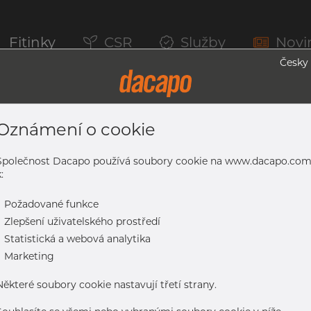
Fitinky
CSR
Služby
Novi
Česky
Oznámení o cookie
erem, 1.4404, EN 10217-7, Nežíhaná, M
Společnost Dacapo používá soubory cookie na www.dacapo.co
:
-
Požadované funkce
4404, EN 10217-7, nežíhaná, mořený
-
Zlepšení uživatelského prostředí
-
Statistická a webová analytika
-
Marketing
Některé soubory cookie nastavují třetí strany.