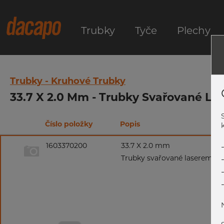
Trubky
Tyče
Plechy
Trubky - Kruhové Trubky
33.7 X 2.0 Mm - Trubky Svařované Las
Číslo položky
Popis
k
1603370200
33.7 X 2.0 mm
Trubky svařované laserem, 1.