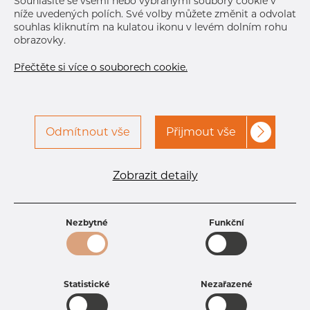
Souhlasíte se všemi nebo vybranými soubory cookie v
níže uvedených polích. Své volby můžete změnit a odvolat
souhlas kliknutím na kulatou ikonu v levém dolním rohu
obrazovky.
Přečtěte si více o souborech cookie.
Odmítnout vše
Přijmout vše
Specifikace produktu
kód produktu
1603000150
Zobrazit detaily
Rozměr
30 mm
Tloušťka
1,5 mm
Hmotnost
1.07 kg
Nezbytné
Funkční
Statistické
Nezařazené