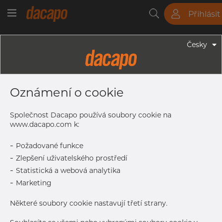
Přihlásit
Trubky
Tyče
Plechy
Fitinky
Česky
Trubky - Kruhové Trubky
30.0 X 1.5 Mm - Trubky Svařované
Oznámení o cookie
Laserem, 1.4404, EN 10217-7,
Nežíhaná, Mořený
Společnost Dacapo používá soubory cookie na
www.dacapo.com k:
-
Požadované funkce
Tisk štítku
-
Zlepšení uživatelského prostředí
-
Statistická a webová analytika
DETAILY
-
Marketing
Normální velikost dávky
546 m
Některé soubory cookie nastavují třetí strany.