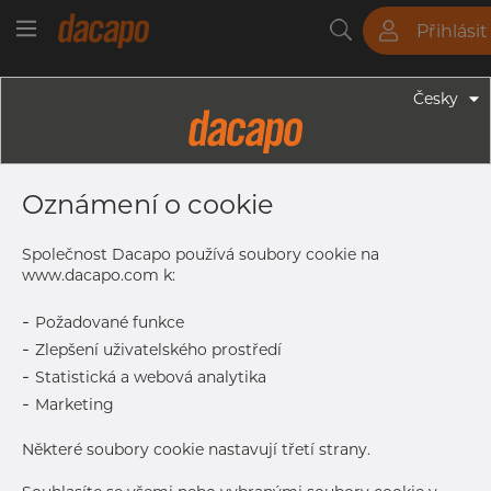
Přihlásit
Trubky
Tyče
Plechy
Fitinky
Česky
Trubky - Kruhové Trubky
26.9 X 1.6 Mm - Trubky Svařované
Oznámení o cookie
Laserem, 1.4404, EN 10217-7,
Nežíhaná, Mořený
Společnost Dacapo používá soubory cookie na
www.dacapo.com k:
-
Požadované funkce
Tisk štítku
-
Zlepšení uživatelského prostředí
-
Statistická a webová analytika
DETAILY
-
Marketing
Normální velikost dávky
762 m
Některé soubory cookie nastavují třetí strany.