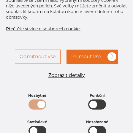
Souhlasíte se všemi nebo vybranými soubory cookie v
níže uvedených polích. Své volby můžete změnit a odvolat
souhlas kliknutím na kulatou ikonu v levém dolním rohu
obrazovky.
Přečtěte si více o souborech cookie.
Odmítnout vše
Přijmout vše
Specifikace produktu
kód produktu
1602690160
Zobrazit detaily
Rozměr
26,9 mm
Tloušťka
1,6 mm
Hmotnost
1.01 kg
Nezbytné
Funkční
Statistické
Nezařazené