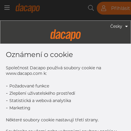
Přihlásit
Trubky
Tyče
Plechy
Fitinky
Česky
Trubky - Kruhové Trubky
22.0 X 1.5 Mm - Trubky Svařované
Oznámení o cookie
Laserem, 1.4404, EN 10217-7,
Nežíhaná, Mořený
Společnost Dacapo používá soubory cookie na
www.dacapo.com k:
-
Požadované funkce
Tisk štítku
-
Zlepšení uživatelského prostředí
-
Statistická a webová analytika
DORUČENÍ
-
Marketing
Další dodávka
Sep 7, 2026
762
Některé soubory cookie nastavují třetí strany.
DETAILY
Normální velikost dávky
762 m