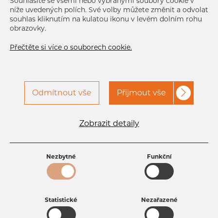
Souhlasíte se všemi nebo vybranými soubory cookie v
níže uvedených polích. Své volby můžete změnit a odvolat
souhlas kliknutím na kulatou ikonu v levém dolním rohu
obrazovky.
Přečtěte si více o souborech cookie.
Odmítnout vše
Přijmout vše
Specifikace produktu
kód produktu
1602200150
Zobrazit detaily
Rozměr
22 mm
Tloušťka
1,5 mm
Hmotnost
0.77 kg
Nezbytné
Funkční
Statistické
Nezařazené