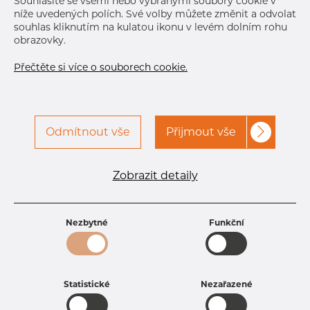
Souhlasíte se všemi nebo vybranými soubory cookie v
Další dodávka
Sep 7, 2026
366
níže uvedených polích. Své volby můžete změnit a odvolat
souhlas kliknutím na kulatou ikonu v levém dolním rohu
obrazovky.
DETAILY
Normální velikost dávky
366 m
Přečtěte si více o souborech cookie.
Odmítnout vše
Přijmout vše
Specifikace produktu
Zobrazit detaily
kód produktu
1405080200
Rozměr
50,8 mm
Tloušťka
2 mm
Nezbytné
Funkční
Hmotnost
2.44 kg
Statistické
Nezařazené