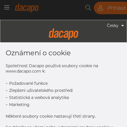
Přihlásit
Trubky
Tyče
Plechy
Fitinky
Česky
Trubky - Kruhové Trubky
50.8 X 2.0 Mm - HF Svařované
Oznámení o cookie
Trubky, 1.4301/1.4307, EN 10296-2,
Nežíhaná, Nebroušený, S
Společnost Dacapo používá soubory cookie na
Odstraněným Svarem
www.dacapo.com k:
-
Požadované funkce
-
Zlepšení uživatelského prostředí
Tisk štítku
-
Statistická a webová analytika
-
Marketing
DORUČENÍ
Některé soubory cookie nastavují třetí strany.
Vyprodáno