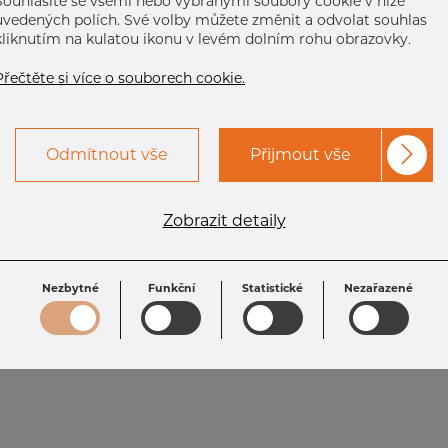
Souhlasíte se všemi nebo vybranými soubory cookie v níže
uvedených polích. Své volby můžete změnit a odvolat souhlas
kliknutím na kulatou ikonu v levém dolním rohu obrazovky.
Přečtěte si více o souborech cookie.
Odmítnout vše
Přijmout vše
Zobrazit detaily
Nezbytné
Funkční
Statistické
Nezařazené