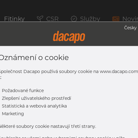
Fitinky
CSR
Služby
Novi
Česky
Oznámení o cookie
, 1.4301/1.4307, EN 10296-2, Nežíhaná
Společnost Dacapo používá soubory cookie na www.dacapo.co
:
-
Požadované funkce
1.4307, EN 10296-2, nežíhaná, nebroušený, s odstraněným svarem
-
Zlepšení uživatelského prostředí
-
Statistická a webová analytika
-
Marketing
Některé soubory cookie nastavují třetí strany.