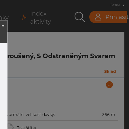
Česky
Index
Přihlásit
nky
aktivity
, Nebroušený, S Odstraněným Svarem
m
Sklad
Normální velikost dávky:
366 m
Tisk štítku