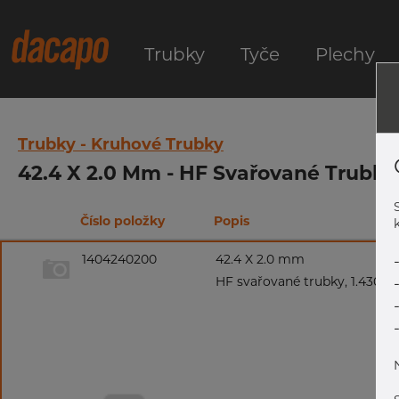
Trubky
Tyče
Plechy
Trubky - Kruhové Trubky
42.4 X 2.0 Mm - HF Svařované Trubky
Číslo položky
Popis
k
1404240200
42.4 X 2.0 mm
HF svařované trubky, 1.4301/