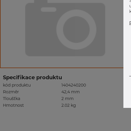
Specifikace produktu
kód produktu
1404240200
Rozměr
42,4 mm
Tloušťka
2 mm
Hmotnost
2.02 kg