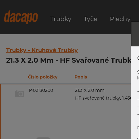
Trubky
Tyče
Plechy
Trubky - Kruhové Trubky
21.3 X 2.0 Mm - HF Svařované Trubky,
Číslo položky
Popis
k
1402130200
21.3 X 2.0 mm
HF svařované trubky, 1.4301/1