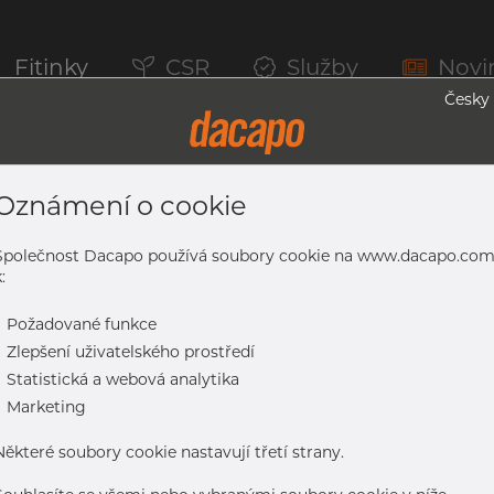
Fitinky
CSR
Služby
Novi
Česky
Oznámení o cookie
 1.4301/1.4307, EN 10296-2, Nežíhaná, 
Společnost Dacapo používá soubory cookie na www.dacapo.co
:
-
Požadované funkce
.4307, EN 10296-2, nežíhaná, nebroušený
-
Zlepšení uživatelského prostředí
-
Statistická a webová analytika
-
Marketing
Některé soubory cookie nastavují třetí strany.