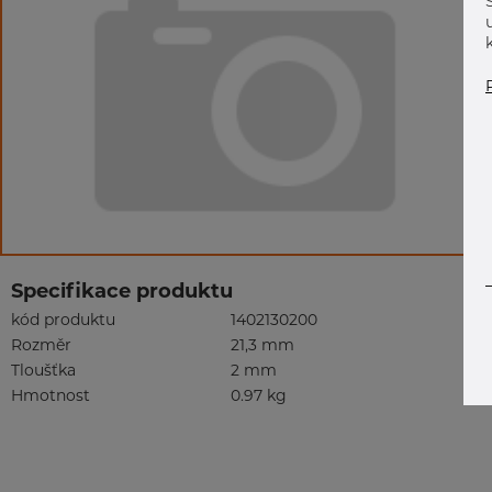
Specifikace produktu
kód produktu
1402130200
Rozměr
21,3 mm
Tloušťka
2 mm
Hmotnost
0.97 kg