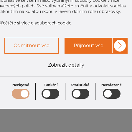
Souhlasíte se všemi nebo vybranými soubory cookie v níže
uvedených polích. Své volby můžete změnit a odvolat souhlas
kliknutím na kulatou ikonu v levém dolním rohu obrazovky.
Přečtěte si více o souborech cookie.
Odmítnout vše
Přijmout vše
Zobrazit detaily
Nezbytné
Funkční
Statistické
Nezařazené