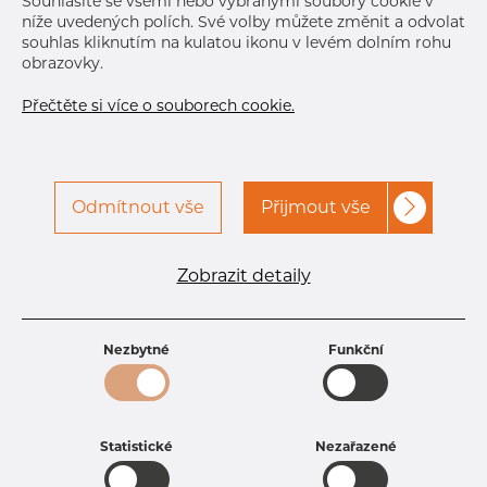
Souhlasíte se všemi nebo vybranými soubory cookie v
Jan 5, 2027
24
níže uvedených polích. Své volby můžete změnit a odvolat
Další dodávka
Jan 6, 2027
90
souhlas kliknutím na kulatou ikonu v levém dolním rohu
obrazovky.
DETAILY
Přečtěte si více o souborech cookie.
Odmítnout vše
Přijmout vše
Specifikace produktu
Zobrazit detaily
kód produktu
3311430856
Rozměr
114,3 mm
Tloušťka
8,56 mm
Nezbytné
Funkční
Hmotnost
22.67 kg
Statistické
Nezařazené