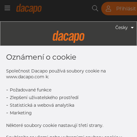
Přihlásit
Trubky
Tyče
Plechy
Fitinky
Česky
Trubky - Bezešvé Trubky
114.30 X 8.56 Mm 4" SCH 80S -
Oznámení o cookie
Bezešvé Trubky, 1.4301/7 304/L,
10216-5 TC2,A-312, EN-ISO1127
Společnost Dacapo používá soubory cookie na
D3/T3, SCH 80S, Žíhaná & Mořená
www.dacapo.com k:
-
Požadované funkce
-
Zlepšení uživatelského prostředí
Tisk štítku
-
Statistická a webová analytika
-
Marketing
DORUČENÍ
Oct 5, 2026
54
Některé soubory cookie nastavují třetí strany.
Oct 8, 2026
60