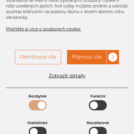
Souhlasíte se všemi nebo vybranými soubory cookie v
Další dodávka
Jan 5, 2027
180
níže uvedených polích. Své volby můžete změnit a odvolat
souhlas kliknutím na kulatou ikonu v levém dolním rohu
obrazovky.
Přečtěte si více o souborech cookie.
Odmítnout vše
Přijmout vše
Specifikace produktu
kód produktu
3311430450
Zobrazit detaily
Rozměr
114,3 mm
Tloušťka
4,5 mm
Hmotnost
12.37 kg
Nezbytné
Funkční
Statistické
Nezařazené