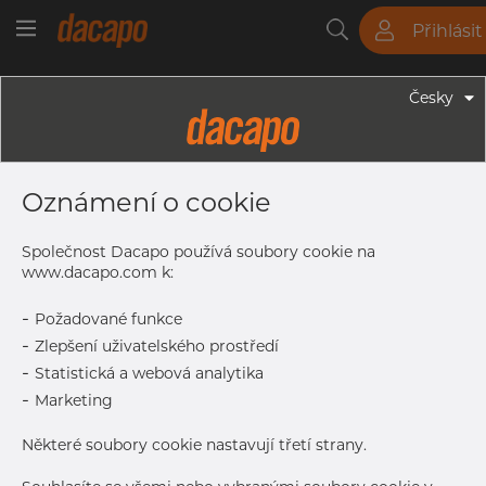
Přihlásit
Trubky
Tyče
Plechy
Fitinky
Česky
Trubky - Bezešvé Trubky
114.30 X 4.50 Mm - Bezešvé Trubky,
Oznámení o cookie
1.4301/7 304/L, 10216-5 TC2,A-312,
EN-ISO1127 D3/T3, Žíhaná & Mořená
Společnost Dacapo používá soubory cookie na
www.dacapo.com k:
-
Požadované funkce
Tisk štítku
-
Zlepšení uživatelského prostředí
-
Statistická a webová analytika
DORUČENÍ
-
Marketing
Vyprodáno
Některé soubory cookie nastavují třetí strany.
Oct 8, 2026
60