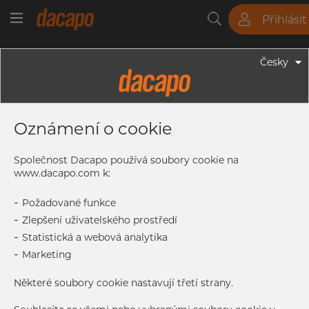
Přihlásit
Trubky
Tyče
Plechy
Fitinky
Česky
Trubky - Bezešvé Trubky
76.10 X 2.00 Mm - Bezešvé Trubky,
Oznámení o cookie
1.4301/7 304/L, 10216-5 TC2,A-312,
EN-ISO1127 D3/T3, Žíhaná & Mořená
Společnost Dacapo používá soubory cookie na
www.dacapo.com k:
-
Požadované funkce
Tisk štítku
-
Zlepšení uživatelského prostředí
-
Statistická a webová analytika
DORUČENÍ
-
Marketing
Oct 21, 2026
408
Další dodávka
Dec 15, 2026
300
Některé soubory cookie nastavují třetí strany.
DETAILY