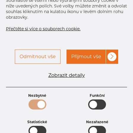
Souhlasíte se všemi nebo vybranými soubory cookie v
níže uvedených polích. Své volby můžete změnit a odvolat
souhlas kliknutím na kulatou ikonu v levém dolním rohu
obrazovky.
Přečtěte si více o souborech cookie.
Odmítnout vše
Přijmout vše
Specifikace produktu
kód produktu
3307610200
Zobrazit detaily
Rozměr
76,1 mm
Tloušťka
2 mm
Hmotnost
3.71 kg
Nezbytné
Funkční
Statistické
Nezařazené