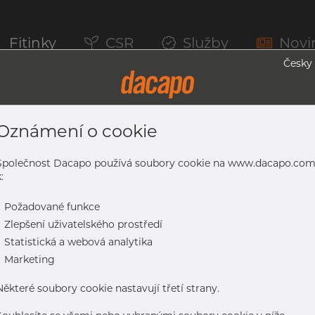
Fitinky
CSR
Služby
Novi
Česky
Oznámení o cookie
4301/7 304/L, 10216-5 TC2,A-312, EN-IS
Společnost Dacapo používá soubory cookie na www.dacapo.co
:
-
Požadované funkce
L, 10216-5 TC2,A-312, EN-ISO1127 D3/T3, Žíhaná & mořená
-
Zlepšení uživatelského prostředí
-
Statistická a webová analytika
-
Marketing
Některé soubory cookie nastavují třetí strany.