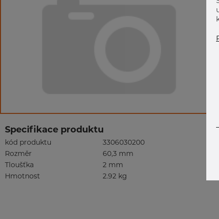
Specifikace produktu
kód produktu
3306030200
Rozměr
60,3 mm
Tloušťka
2 mm
Hmotnost
2.92 kg