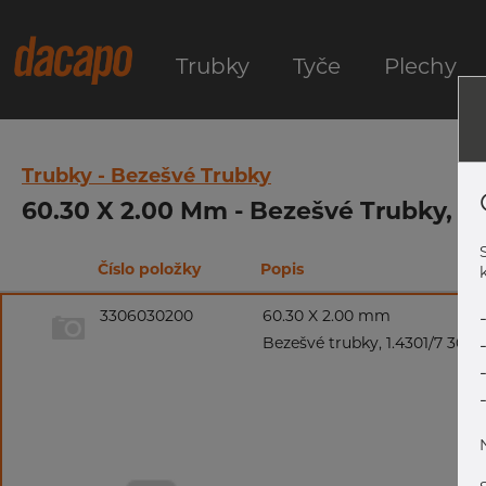
Trubky
Tyče
Plechy
Trubky - Bezešvé Trubky
60.30 X 2.00 Mm - Bezešvé Trubky, 1.
Číslo položky
Popis
k
3306030200
60.30 X 2.00 mm
Bezešvé trubky, 1.4301/7 304/