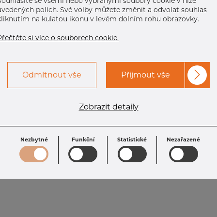
Souhlasíte se všemi nebo vybranými soubory cookie v níže
uvedených polích. Své volby můžete změnit a odvolat souhlas
kliknutím na kulatou ikonu v levém dolním rohu obrazovky.
Přečtěte si více o souborech cookie.
Odmítnout vše
Přijmout vše
Zobrazit detaily
Nezbytné
Funkční
Statistické
Nezařazené