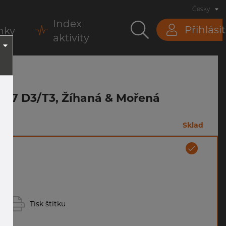
Česky
Index
Přihlásit
nky
aktivity
O1127 D3/T3, Žíhaná & Mořená
m
Sklad
Tisk štítku