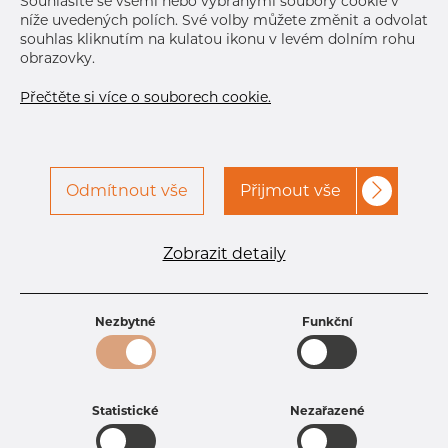
Souhlasíte se všemi nebo vybranými soubory cookie v
Jan 6, 2027
240
níže uvedených polích. Své volby můžete změnit a odvolat
Jan 13, 2027
300
souhlas kliknutím na kulatou ikonu v levém dolním rohu
Další dodávka
obrazovky.
Jan 31, 2027
450
Přečtěte si více o souborech cookie.
DETAILY
Odmítnout vše
Přijmout vše
Specifikace produktu
Zobrazit detaily
kód produktu
3304240485
Rozměr
42,16 mm
Tloušťka
4,85 mm
Nezbytné
Funkční
Hmotnost
4.53 kg
Statistické
Nezařazené