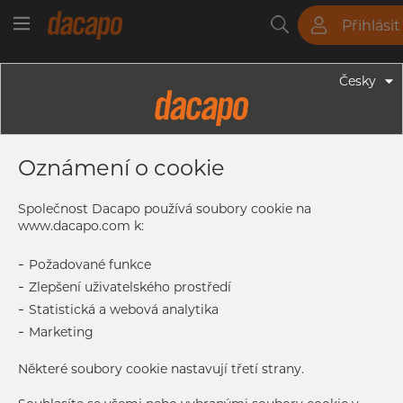
Přihlásit
Trubky
Tyče
Plechy
Fitinky
Česky
Trubky - Bezešvé Trubky
42.16 X 4.85 Mm 1 1/4" SCH 80S -
Oznámení o cookie
Bezešvé Trubky, 1.4301/7 304/L,
10216-5 TC2,A-312, EN-ISO1127
Společnost Dacapo používá soubory cookie na
D3/T3, SCH 80S, Žíhaná & Mořená
www.dacapo.com k:
-
Požadované funkce
-
Zlepšení uživatelského prostředí
Tisk štítku
-
Statistická a webová analytika
-
Marketing
DORUČENÍ
Oct 5, 2026
108
Některé soubory cookie nastavují třetí strany.
Oct 8, 2026
48