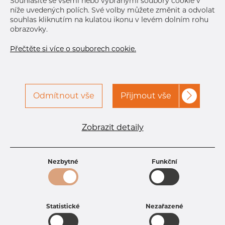
Souhlasíte se všemi nebo vybranými soubory cookie v
níže uvedených polích. Své volby můžete změnit a odvolat
souhlas kliknutím na kulatou ikonu v levém dolním rohu
obrazovky.
Přečtěte si více o souborech cookie.
Odmítnout vše
Přijmout vše
Specifikace produktu
kód produktu
1803800200
Zobrazit detaily
Rozměr
38 mm
Tloušťka
2 mm
Hmotnost
1.8 kg
Nezbytné
Funkční
Statistické
Nezařazené