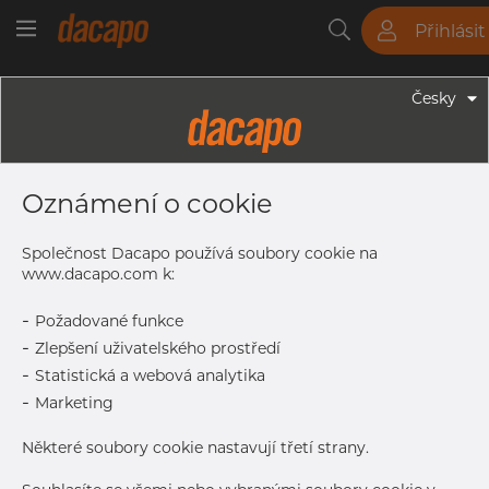
Přihlásit
Trubky
Tyče
Plechy
Fitinky
Česky
Trubky - Kruhové Trubky
38.0 X 2.0 Mm - Trubky Svařované
Oznámení o cookie
Laserem, 1.4307, EN 10217-7,
Žíhaná, Mořený
Společnost Dacapo používá soubory cookie na
www.dacapo.com k:
-
Požadované funkce
Tisk štítku
-
Zlepšení uživatelského prostředí
-
Statistická a webová analytika
DETAILY
-
Marketing
Normální velikost dávky
366 m
Některé soubory cookie nastavují třetí strany.