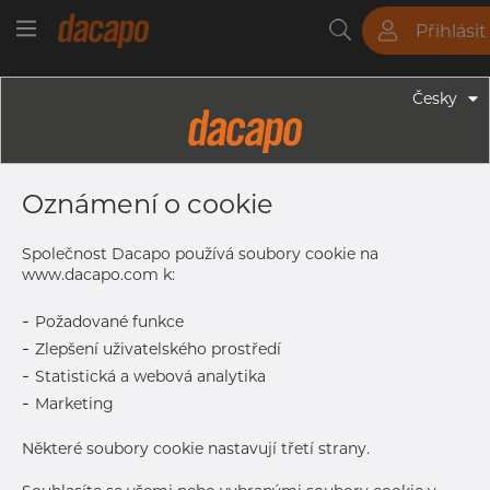
Přihlásit
Trubky
Tyče
Plechy
Fitinky
Česky
Trubky - Kruhové Trubky
32.0 X 1.5 Mm - Trubky Svařované
Oznámení o cookie
Laserem, 1.4307, EN 10217-7,
Žíhaná, Mořený
Společnost Dacapo používá soubory cookie na
www.dacapo.com k:
-
Požadované funkce
Tisk štítku
-
Zlepšení uživatelského prostředí
-
Statistická a webová analytika
DETAILY
-
Marketing
Normální velikost dávky
546 m
Některé soubory cookie nastavují třetí strany.