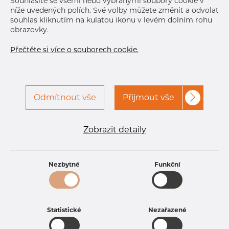
Souhlasíte se všemi nebo vybranými soubory cookie v
níže uvedených polích. Své volby můžete změnit a odvolat
souhlas kliknutím na kulatou ikonu v levém dolním rohu
obrazovky.
Přečtěte si více o souborech cookie.
Odmítnout vše
Přijmout vše
Specifikace produktu
kód produktu
1803200150
Zobrazit detaily
Rozměr
32 mm
Tloušťka
1,5 mm
Hmotnost
1.15 kg
Nezbytné
Funkční
Statistické
Nezařazené