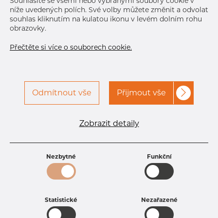
Souhlasíte se všemi nebo vybranými soubory cookie v
níže uvedených polích. Své volby můžete změnit a odvolat
souhlas kliknutím na kulatou ikonu v levém dolním rohu
obrazovky.
Přečtěte si více o souborech cookie.
Odmítnout vše
Přijmout vše
Specifikace produktu
kód produktu
1802800150
Zobrazit detaily
Rozměr
28 mm
Tloušťka
1,5 mm
Hmotnost
1 kg
Nezbytné
Funkční
Statistické
Nezařazené