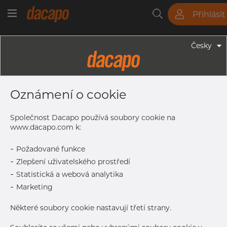
Přihlásit
Trubky
Tyče
Plechy
Fitinky
Česky
Trubky - Kruhové Trubky
28.0 X 1.5 Mm - Trubky Svařované
Oznámení o cookie
Laserem, 1.4307, EN 10217-7,
Žíhaná, Lesklá
Společnost Dacapo používá soubory cookie na
www.dacapo.com k:
-
Požadované funkce
Tisk štítku
-
Zlepšení uživatelského prostředí
-
Statistická a webová analytika
DETAILY
-
Marketing
Normální velikost dávky
546 m
Některé soubory cookie nastavují třetí strany.