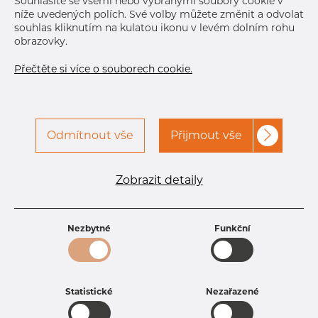
Souhlasíte se všemi nebo vybranými soubory cookie v
níže uvedených polích. Své volby můžete změnit a odvolat
souhlas kliknutím na kulatou ikonu v levém dolním rohu
obrazovky.
Přečtěte si více o souborech cookie.
Odmítnout vše
Přijmout vše
Specifikace produktu
kód produktu
1802200200
Zobrazit detaily
Rozměr
22 mm
Tloušťka
2 mm
Hmotnost
1 kg
Nezbytné
Funkční
Statistické
Nezařazené