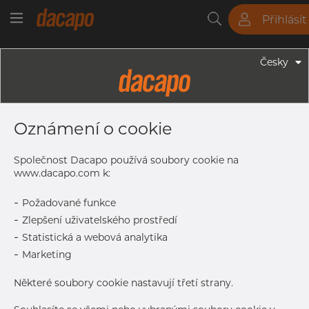
Přihlásit
Trubky
Tyče
Plechy
Fitinky
Česky
Trubky - Kruhové Trubky
22.0 X 2.0 Mm - Trubky Svařované
Oznámení o cookie
Laserem, 1.4307, EN 10217-7,
Žíhaná, Lesklá
Společnost Dacapo používá soubory cookie na
www.dacapo.com k:
-
Požadované funkce
Tisk štítku
-
Zlepšení uživatelského prostředí
-
Statistická a webová analytika
DORUČENÍ
-
Marketing
Další dodávka
Oct 21, 2026
762
Některé soubory cookie nastavují třetí strany.
DETAILY
Normální velikost dávky
762 m