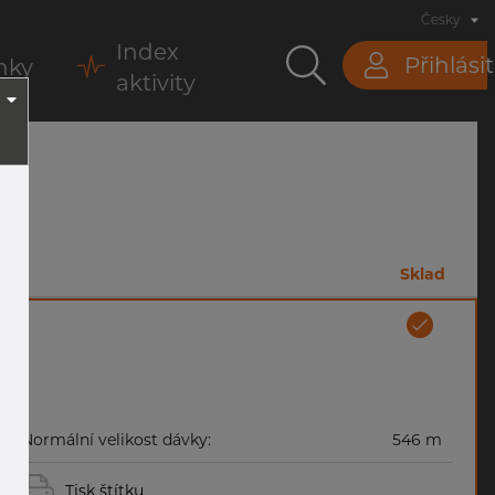
Česky
Index
Přihlásit
nky
aktivity
m
Sklad
Normální velikost dávky:
546 m
Tisk štítku