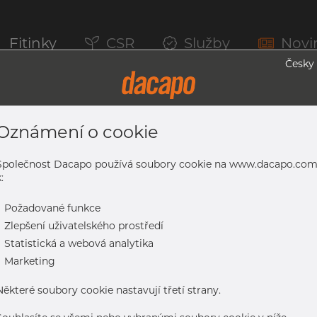
Fitinky
CSR
Služby
Novi
Česky
Oznámení o cookie
rem, 1.4307, EN 10217-7, Žíhaná, Lesklá
Společnost Dacapo používá soubory cookie na www.dacapo.co
:
-
Požadované funkce
07, EN 10217-7, žíhaná, lesklá
-
Zlepšení uživatelského prostředí
-
Statistická a webová analytika
-
Marketing
Některé soubory cookie nastavují třetí strany.