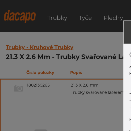
Trubky
Tyče
Plechy
Trubky - Kruhové Trubky
21.3 X 2.6 Mm - Trubky Svařované Lase
Číslo položky
Popis
k
1802130265
21.3 X 2.6 mm
Trubky svařované laserem, 1.43