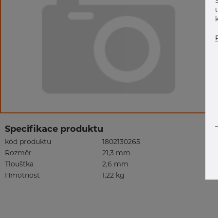
Specifikace produktu
kód produktu
1802130265
Rozměr
21,3 mm
Tloušťka
2,6 mm
Hmotnost
1.22 kg