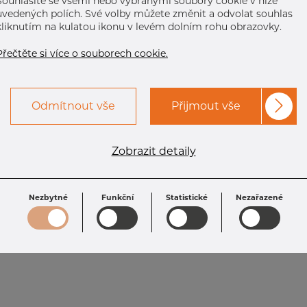
Souhlasíte se všemi nebo vybranými soubory cookie v níže
uvedených polích. Své volby můžete změnit a odvolat souhlas
kliknutím na kulatou ikonu v levém dolním rohu obrazovky.
Přečtěte si více o souborech cookie.
Odmítnout vše
Přijmout vše
Zobrazit detaily
Nezbytné
Funkční
Statistické
Nezařazené