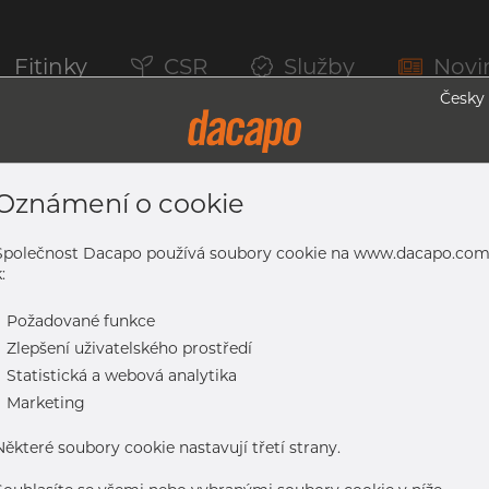
Fitinky
CSR
Služby
Novi
Česky
Oznámení o cookie
erem, 1.4307, EN 10217-7, Žíhaná, Leskl
Společnost Dacapo používá soubory cookie na www.dacapo.co
:
-
Požadované funkce
07, EN 10217-7, žíhaná, lesklá
-
Zlepšení uživatelského prostředí
-
Statistická a webová analytika
-
Marketing
Některé soubory cookie nastavují třetí strany.