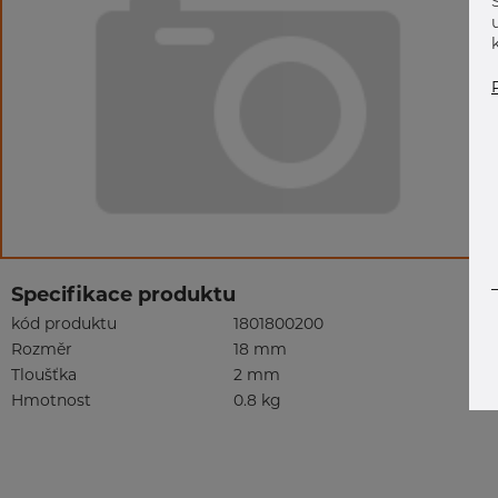
Specifikace produktu
kód produktu
1801800200
Rozměr
18 mm
Tloušťka
2 mm
Hmotnost
0.8 kg