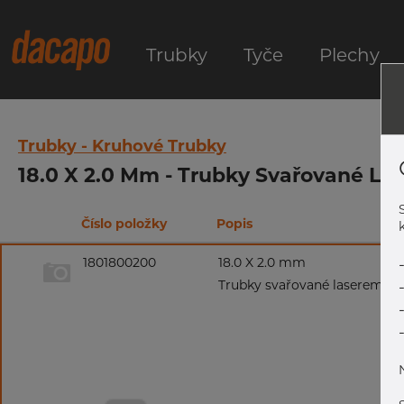
Trubky
Tyče
Plechy
Trubky - Kruhové Trubky
18.0 X 2.0 Mm - Trubky Svařované Las
Číslo položky
Popis
k
1801800200
18.0 X 2.0 mm
Trubky svařované laserem, 1.43