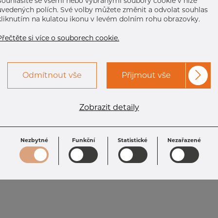
Souhlasíte se všemi nebo vybranými soubory cookie v níže
uvedených polích. Své volby můžete změnit a odvolat souhlas
kliknutím na kulatou ikonu v levém dolním rohu obrazovky.
Přečtěte si více o souborech cookie.
Odmítnout vše
Přijmout vše
Zobrazit detaily
Nezbytné
Funkční
Statistické
Nezařazené