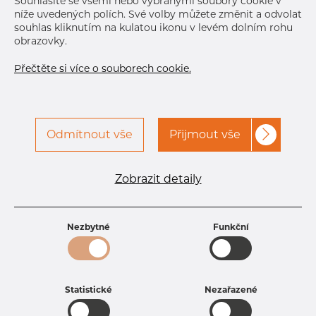
Souhlasíte se všemi nebo vybranými soubory cookie v
níže uvedených polích. Své volby můžete změnit a odvolat
souhlas kliknutím na kulatou ikonu v levém dolním rohu
obrazovky.
Přečtěte si více o souborech cookie.
Odmítnout vše
Přijmout vše
Specifikace produktu
kód produktu
1650800300
Zobrazit detaily
Rozměr
508 mm
Tloušťka
3 mm
Hmotnost
37.94 kg
Nezbytné
Funkční
Statistické
Nezařazené