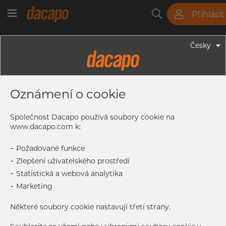
Přihlásit
Trubky
Tyče
Plechy
Fitinky
Česky
Trubky - Kruhové Trubky
506/508.0 X 3.0 Mm - Trubky
Oznámení o cookie
Svařované Laserem, 1.4404, EN
10217-7, Nežíhaná, Mořený
Společnost Dacapo používá soubory cookie na
www.dacapo.com k:
-
Požadované funkce
Tisk štítku
-
Zlepšení uživatelského prostředí
-
Statistická a webová analytika
DETAILY
-
Marketing
Normální velikost dávky
12 m
Některé soubory cookie nastavují třetí strany.