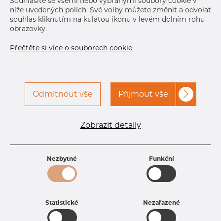
Souhlasíte se všemi nebo vybranými soubory cookie v
níže uvedených polích. Své volby můžete změnit a odvolat
souhlas kliknutím na kulatou ikonu v levém dolním rohu
obrazovky.
Přečtěte si více o souborech cookie.
Odmítnout vše
Přijmout vše
Specifikace produktu
kód produktu
1645720300
Zobrazit detaily
Rozměr
457,2 mm
Tloušťka
3 mm
Hmotnost
34.12 kg
Nezbytné
Funkční
Statistické
Nezařazené