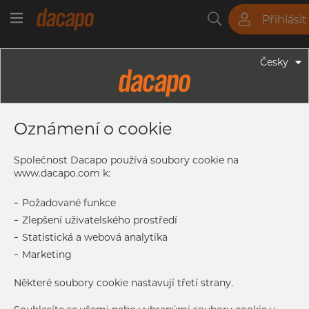
Přihlásit
Trubky
Tyče
Plechy
Fitinky
Česky
Trubky - Kruhové Trubky
456/457.2 X 3.0 Mm - Trubky
Oznámení o cookie
Svařované Laserem, 1.4404, EN
10217-7, Nežíhaná, Mořený
Společnost Dacapo používá soubory cookie na
www.dacapo.com k:
-
Požadované funkce
Tisk štítku
-
Zlepšení uživatelského prostředí
-
Statistická a webová analytika
DETAILY
-
Marketing
Normální velikost dávky
24 m
Některé soubory cookie nastavují třetí strany.