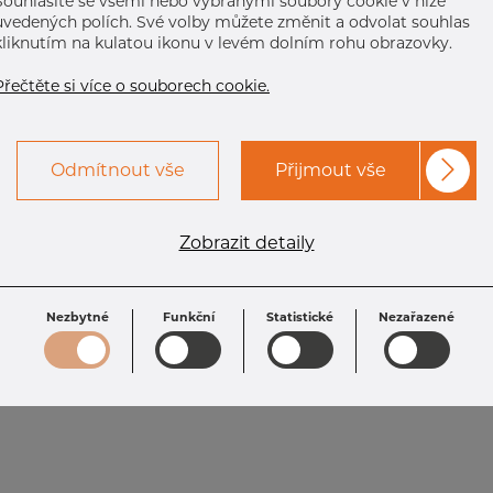
Souhlasíte se všemi nebo vybranými soubory cookie v níže
uvedených polích. Své volby můžete změnit a odvolat souhlas
kliknutím na kulatou ikonu v levém dolním rohu obrazovky.
Přečtěte si více o souborech cookie.
Odmítnout vše
Přijmout vše
Zobrazit detaily
Nezbytné
Funkční
Statistické
Nezařazené