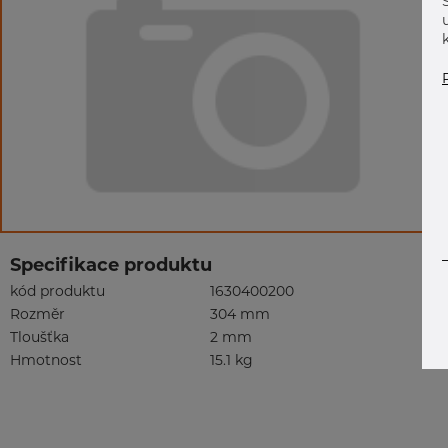
Specifikace produktu
kód produktu
1630400200
Rozměr
304 mm
Tloušťka
2 mm
Hmotnost
15.1 kg