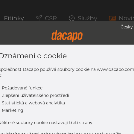
Fitinky
CSR
Služby
Novi
Česky
Oznámení o cookie
aserem, 1.4404, EN 10217-7, Nežíhaná, 
Společnost Dacapo používá soubory cookie na www.dacapo.co
:
-
Požadované funkce
4404, EN 10217-7, nežíhaná, mořený
-
Zlepšení uživatelského prostředí
-
Statistická a webová analytika
-
Marketing
Některé soubory cookie nastavují třetí strany.