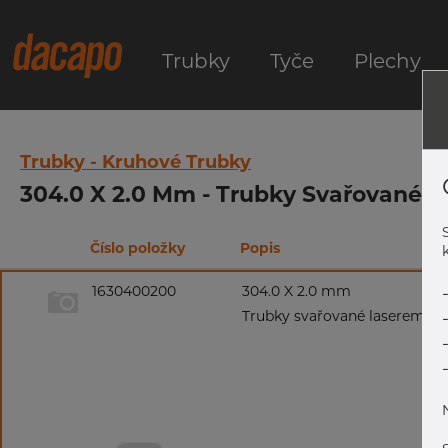
Trubky
Tyče
Plechy
Trubky - Kruhové Trubky
304.0 X 2.0 Mm - Trubky Svařované L
Číslo položky
Popis
k
1630400200
304.0 X 2.0 mm
Trubky svařované laserem, 1.