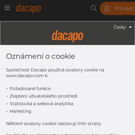
Přihlásit
Trubky
Tyče
Plechy
Fitinky
Česky
Trubky - Kruhové Trubky
219.1 X 4.0 Mm - Trubky Svařované
Oznámení o cookie
Laserem, 1.4404, EN 10217-7,
Nežíhaná, Mořený
Společnost Dacapo používá soubory cookie na
www.dacapo.com k:
-
Požadované funkce
Tisk štítku
-
Zlepšení uživatelského prostředí
-
Statistická a webová analytika
DORUČENÍ
-
Marketing
Aug 14, 2026
54
Další dodávka
Sep 7, 2026
54
Některé soubory cookie nastavují třetí strany.
DETAILY