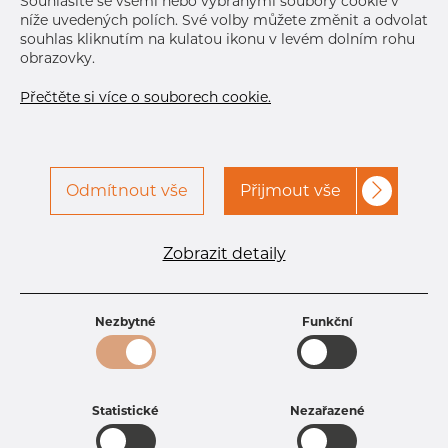
Souhlasíte se všemi nebo vybranými soubory cookie v
níže uvedených polích. Své volby můžete změnit a odvolat
souhlas kliknutím na kulatou ikonu v levém dolním rohu
obrazovky.
Přečtěte si více o souborech cookie.
Odmítnout vše
Přijmout vše
Specifikace produktu
kód produktu
1621910400
Zobrazit detaily
Rozměr
219,1 mm
Tloušťka
4 mm
Hmotnost
20.27 kg
Nezbytné
Funkční
Statistické
Nezařazené