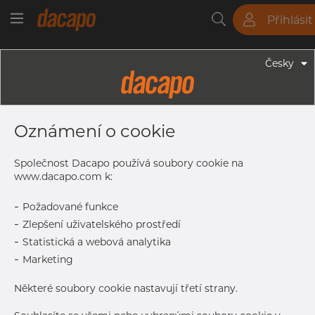
Přihlásit
Trubky
Tyče
Plechy
Fitinky
Česky
Trubky - Kruhové Trubky
204.0 X 2.0 Mm - Trubky Svařované
Oznámení o cookie
Laserem, 1.4404, EN 10217-7,
Nežíhaná, Mořený
Společnost Dacapo používá soubory cookie na
www.dacapo.com k:
-
Požadované funkce
Tisk štítku
-
Zlepšení uživatelského prostředí
-
Statistická a webová analytika
DORUČENÍ
-
Marketing
Aug 31, 2026
570
Další dodávka
Sep 7, 2026
270
Některé soubory cookie nastavují třetí strany.
DETAILY