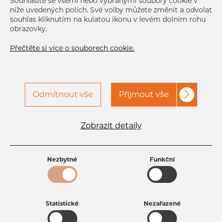
Souhlasíte se všemi nebo vybranými soubory cookie v
Normální velikost dávky
54 m
níže uvedených polích. Své volby můžete změnit a odvolat
souhlas kliknutím na kulatou ikonu v levém dolním rohu
obrazovky.
Přečtěte si více o souborech cookie.
Odmítnout vše
Přijmout vše
Specifikace produktu
kód produktu
1620400200
Zobrazit detaily
Rozměr
204 mm
Tloušťka
2 mm
Hmotnost
10.12 kg
Nezbytné
Funkční
Statistické
Nezařazené