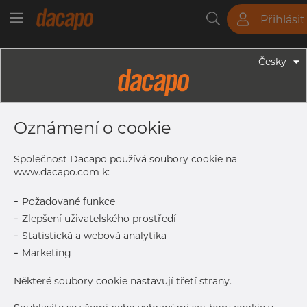
Přihlásit
Trubky
Tyče
Plechy
Fitinky
Česky
Trubky - Kruhové Trubky
104.0 X 2.0 Mm - Trubky Svařované
Oznámení o cookie
Laserem, 1.4404, EN 10217-7,
Nežíhaná, Mořený
Společnost Dacapo používá soubory cookie na
www.dacapo.com k:
-
Požadované funkce
Tisk štítku
-
Zlepšení uživatelského prostředí
-
Statistická a webová analytika
DORUČENÍ
-
Marketing
Další dodávka
Sep 7, 2026
1.596
Některé soubory cookie nastavují třetí strany.
DETAILY
Normální velikost dávky
114 m