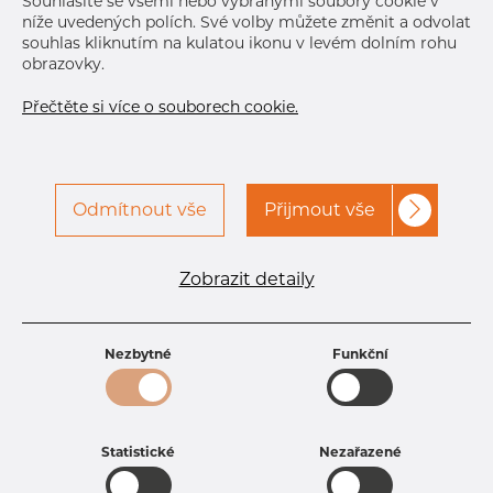
Souhlasíte se všemi nebo vybranými soubory cookie v
níže uvedených polích. Své volby můžete změnit a odvolat
souhlas kliknutím na kulatou ikonu v levém dolním rohu
obrazovky.
Přečtěte si více o souborech cookie.
Odmítnout vše
Přijmout vše
Specifikace produktu
kód produktu
1610400200
Zobrazit detaily
Rozměr
104 mm
Tloušťka
2 mm
Hmotnost
5.11 kg
Nezbytné
Funkční
Statistické
Nezařazené