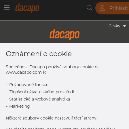
Přihlásit
Trubky
Tyče
Plechy
Fitinky
Česky
Trubky - Kruhové Trubky
88.9 X 4.0 Mm - Trubky Svařované
Oznámení o cookie
Laserem, 1.4404, EN 10217-7,
Nežíhaná, Mořený
Společnost Dacapo používá soubory cookie na
www.dacapo.com k:
-
Požadované funkce
Tisk štítku
-
Zlepšení uživatelského prostředí
-
Statistická a webová analytika
DORUČENÍ
-
Marketing
Další dodávka
Sep 7, 2026
228
Některé soubory cookie nastavují třetí strany.
DETAILY
Normální velikost dávky
114 m