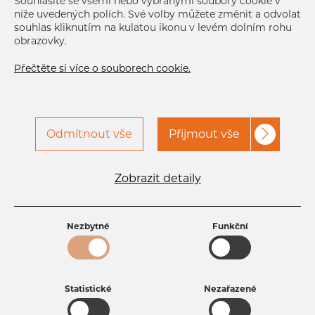
Souhlasíte se všemi nebo vybranými soubory cookie v
níže uvedených polích. Své volby můžete změnit a odvolat
souhlas kliknutím na kulatou ikonu v levém dolním rohu
obrazovky.
Přečtěte si více o souborech cookie.
Odmítnout vše
Přijmout vše
Specifikace produktu
kód produktu
1608890400
Zobrazit detaily
Rozměr
88,9 mm
Tloušťka
4 mm
Hmotnost
8.5 kg
Nezbytné
Funkční
Statistické
Nezařazené