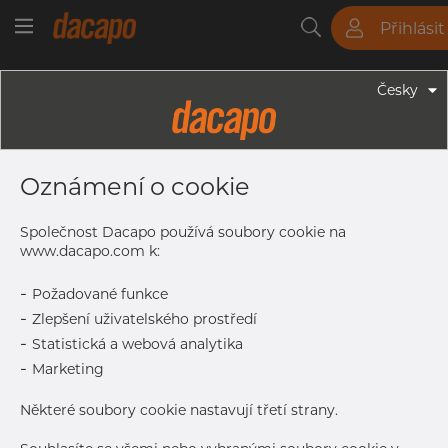
Přihlásit
Trubky
Tyče
Plechy
Fitinky
Česky
Trubky - Kruhové Trubky
508.0 X 4.0 Mm - Trubky Svařované
Oznámení o cookie
Laserem, 1.4307, EN 10217-7,
Nežíhaná, Mořený
Společnost Dacapo používá soubory cookie na
www.dacapo.com k:
-
Požadované funkce
Tisk štítku
-
Zlepšení uživatelského prostředí
-
Statistická a webová analytika
-
Marketing
Některé soubory cookie nastavují třetí strany.