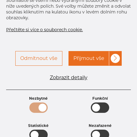
Souhlasíte se všemi nebo vybranými soubory cookie v
níže uvedených polích. Své volby můžete změnit a odvolat
souhlas kliknutím na kulatou ikonu v levém dolním rohu
obrazovky.
Přečtěte si více o souborech cookie.
Odmítnout vše
Přijmout vše
Specifikace produktu
kód produktu
1350800400
Zobrazit detaily
Rozměr
508 mm
Tloušťka
4 mm
Hmotnost
50.48 kg
Nezbytné
Funkční
Statistické
Nezařazené