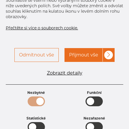
Souhlasíte se všemi nebo vybranými soubory cookie v
níže uvedených polích. Své volby můžete změnit a odvolat
souhlas kliknutím na kulatou ikonu v levém dolním rohu
obrazovky.
Přečtěte si více o souborech cookie.
Odmítnout vše
Přijmout vše
Specifikace produktu
kód produktu
1320600300
Zobrazit detaily
Rozměr
206 mm
Tloušťka
3 mm
Hmotnost
15.25 kg
Nezbytné
Funkční
Statistické
Nezařazené