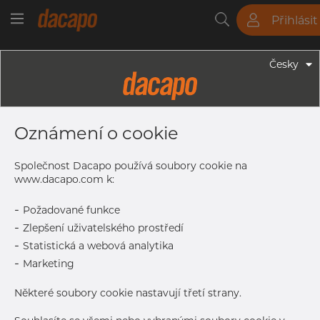
Přihlásit
Trubky
Tyče
Plechy
Fitinky
Česky
Trubky - Kruhové Trubky
206.0 X 3.0 Mm - Trubky Svařované
Oznámení o cookie
Laserem, 1.4307, EN 10217-7,
Nežíhaná, Mořený
Společnost Dacapo používá soubory cookie na
www.dacapo.com k:
-
Požadované funkce
Tisk štítku
-
Zlepšení uživatelského prostředí
-
Statistická a webová analytika
DORUČENÍ
-
Marketing
Další dodávka
Aug 11, 2026
54
Některé soubory cookie nastavují třetí strany.
DETAILY
Normální velikost dávky
54 m