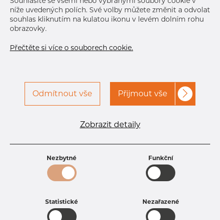
Souhlasíte se všemi nebo vybranými soubory cookie v
Normální velikost dávky
60 m
níže uvedených polích. Své volby můžete změnit a odvolat
souhlas kliknutím na kulatou ikonu v levém dolním rohu
obrazovky.
Přečtěte si více o souborech cookie.
Odmítnout vše
Přijmout vše
Specifikace produktu
kód produktu
1313970200
Zobrazit detaily
Rozměr
139,7 mm
Tloušťka
2 mm
Hmotnost
6.9 kg
Nezbytné
Funkční
Statistické
Nezařazené