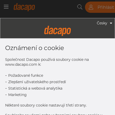
Přihlásit
Trubky
Tyče
Plechy
Fitinky
Česky
Trubky - Kruhové Trubky
139.7 X 2.0 Mm - Trubky Svařované
Oznámení o cookie
Laserem, 1.4307, EN 10217-7,
Nežíhaná, Mořený
Společnost Dacapo používá soubory cookie na
www.dacapo.com k:
-
Požadované funkce
Tisk štítku
-
Zlepšení uživatelského prostředí
-
Statistická a webová analytika
DORUČENÍ
-
Marketing
Oct 5, 2026
252
Další dodávka
Nov 2, 2026
2.184
Některé soubory cookie nastavují třetí strany.
DETAILY