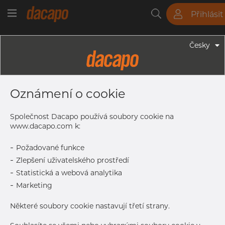
Přihlásit
Trubky
Tyče
Plechy
Fitinky
Česky
Trubky - Kruhové Trubky
88.9 X 3.2 Mm - Trubky Svařované
Oznámení o cookie
Laserem, 1.4307, EN 10217-7,
Nežíhaná, Mořený
Společnost Dacapo používá soubory cookie na
www.dacapo.com k:
-
Požadované funkce
Tisk štítku
-
Zlepšení uživatelského prostředí
-
Statistická a webová analytika
DORUČENÍ
-
Marketing
Další dodávka
Sep 7, 2026
114
Některé soubory cookie nastavují třetí strany.
DETAILY