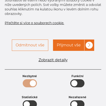
Souhlasíte se všemi nebo vybranými soubory cookie v
níže uvedených polích. Své volby můžete změnit a odvolat
souhlas kliknutím na kulatou ikonu v levém dolním rohu
obrazovky.
Přečtěte si více o souborech cookie.
Odmítnout vše
Přijmout vše
Specifikace produktu
kód produktu
1308890320
Zobrazit detaily
Rozměr
88,9 mm
Tloušťka
3,2 mm
Hmotnost
6.87 kg
Nezbytné
Funkční
Statistické
Nezařazené