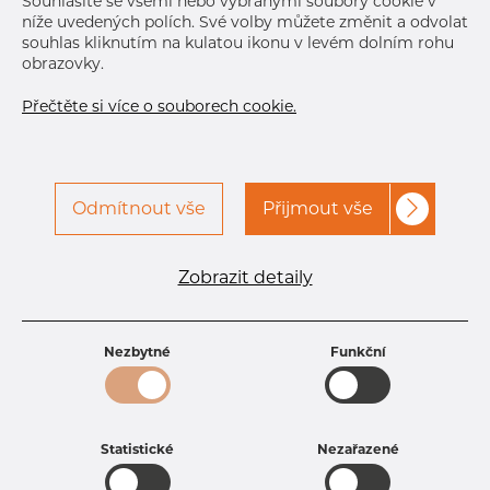
Souhlasíte se všemi nebo vybranými soubory cookie v
Normální velikost dávky
114 m
níže uvedených polích. Své volby můžete změnit a odvolat
souhlas kliknutím na kulatou ikonu v levém dolním rohu
obrazovky.
Přečtěte si více o souborech cookie.
Odmítnout vše
Přijmout vše
Specifikace produktu
kód produktu
1307610200
Zobrazit detaily
Rozměr
76,1 mm
Tloušťka
2 mm
Hmotnost
3.71 kg
Nezbytné
Funkční
Statistické
Nezařazené