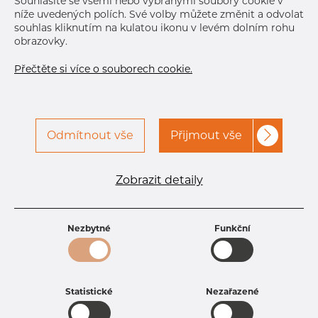
Souhlasíte se všemi nebo vybranými soubory cookie v
níže uvedených polích. Své volby můžete změnit a odvolat
souhlas kliknutím na kulatou ikonu v levém dolním rohu
obrazovky.
Přečtěte si více o souborech cookie.
Odmítnout vše
Přijmout vše
Specifikace produktu
kód produktu
1302800200
Zobrazit detaily
Rozměr
28 mm
Tloušťka
2 mm
Hmotnost
1.3 kg
Nezbytné
Funkční
Statistické
Nezařazené