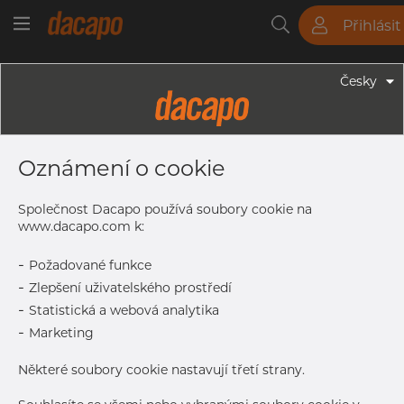
Přihlásit
Trubky
Tyče
Plechy
Fitinky
Česky
Trubky - Kruhové Trubky
28.0 X 2.0 Mm - Trubky Svařované
Oznámení o cookie
Laserem, 1.4307, EN 10217-7,
Nežíhaná, Mořený
Společnost Dacapo používá soubory cookie na
www.dacapo.com k:
-
Požadované funkce
Tisk štítku
-
Zlepšení uživatelského prostředí
-
Statistická a webová analytika
DORUČENÍ
-
Marketing
Další dodávka
Sep 7, 2026
546
Některé soubory cookie nastavují třetí strany.
DETAILY
Normální velikost dávky
546 m