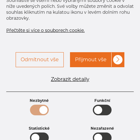
Souhlasíte se všemi nebo vybranými soubory cookie v
Dec 15, 2026
1.200
níže uvedených polích. Své volby můžete změnit a odvolat
souhlas kliknutím na kulatou ikonu v levém dolním rohu
Další dodávka
Jan 6, 2027
1.002
obrazovky.
Přečtěte si více o souborech cookie.
Odmítnout vše
Přijmout vše
Specifikace produktu
Zobrazit detaily
kód produktu
3301800200
Rozměr
18 mm
Tloušťka
2 mm
Nezbytné
Funkční
Hmotnost
0.8 kg
Statistické
Nezařazené