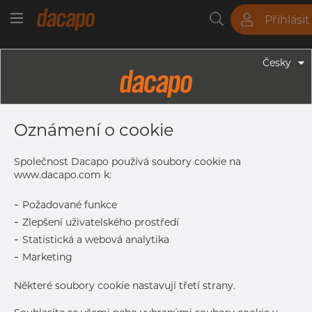
Přihlásit
Trubky
Tyče
Plechy
Fitinky
Česky
Trubky - Bezešvé Trubky
18.0 X 2.0 Mm - Bezešvé
Oznámení o cookie
Hydraulické Trubky, 1.4301/7 304/L,
EN10216-5 TC2, A269/213, D4/T3,
Společnost Dacapo používá soubory cookie na
Leskle Žíhaná
www.dacapo.com k:
-
Požadované funkce
-
Zlepšení uživatelského prostředí
Tisk štítku
-
Statistická a webová analytika
-
Marketing
DORUČENÍ
Některé soubory cookie nastavují třetí strany.
Vyprodáno