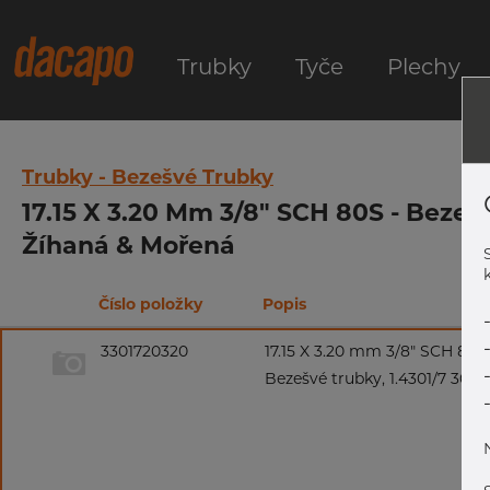
Trubky
Tyče
Plechy
Trubky - Bezešvé Trubky
17.15 X 3.20 Mm 3/8" SCH 80S - Bezešv
Žíhaná & Mořená
k
Číslo položky
Popis
3301720320
17.15 X 3.20 mm 3/8" SCH 80S
Bezešvé trubky, 1.4301/7 304/