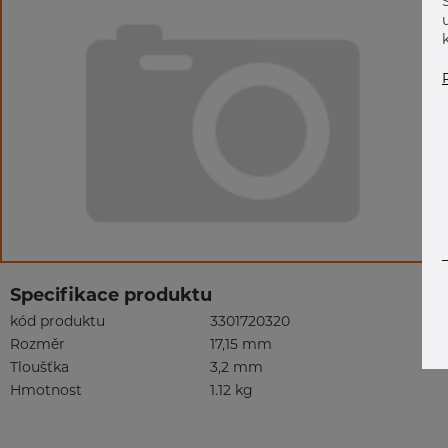
Specifikace produktu
kód produktu
3301720320
Rozměr
17,15 mm
Tloušťka
3,2 mm
Hmotnost
1.12 kg