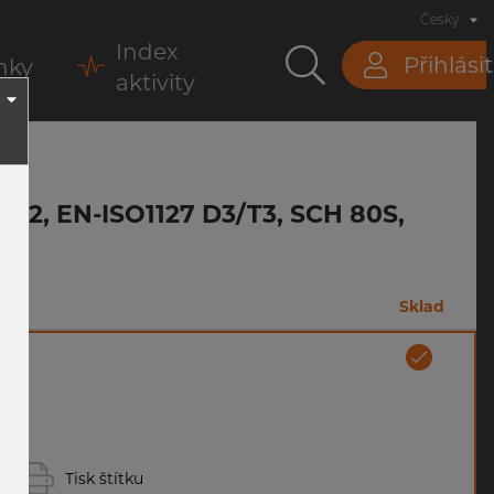
Česky
Index
Přihlásit
nky
aktivity
-312, EN-ISO1127 D3/T3, SCH 80S,
m
Sklad
á
Tisk štítku