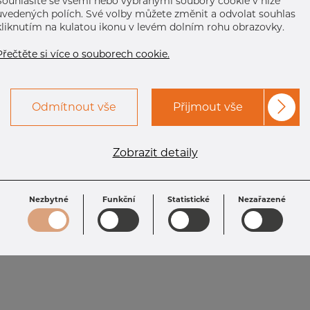
Souhlasíte se všemi nebo vybranými soubory cookie v níže
uvedených polích. Své volby můžete změnit a odvolat souhlas
kliknutím na kulatou ikonu v levém dolním rohu obrazovky.
Přečtěte si více o souborech cookie.
Odmítnout vše
Přijmout vše
Zobrazit detaily
Nezbytné
Funkční
Statistické
Nezařazené