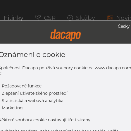
Fitinky
CSR
Služby
Novi
Česky
Oznámení o cookie
é Trubky, 1.4301/7 304/L, 10216-5 TC2,A
Společnost Dacapo používá soubory cookie na www.dacapo.co
:
-
Požadované funkce
-
Zlepšení uživatelského prostředí
-
Statistická a webová analytika
L, 10216-5 TC2,A-312, EN-ISO1127 D3/T3, SCH 80S, Žíhaná & mořen
-
Marketing
Některé soubory cookie nastavují třetí strany.