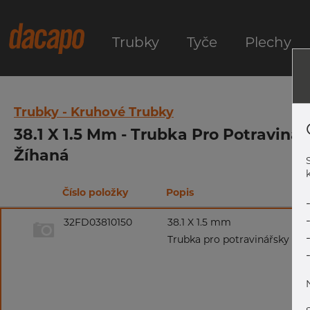
Trubky
Tyče
Plechy
Trubky - Kruhové Trubky
38.1 X 1.5 Mm - Trubka Pro Potraviná
Žíhaná
k
Číslo položky
Popis
32FD03810150
38.1 X 1.5 mm
Trubka pro potravinářsky prů