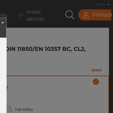
Česky
Index
Přihlásit
nky
aktivity
ý, DIN 11850/EN 10357 BC, CL2,
m
Sklad
íhaná
Tisk štítku