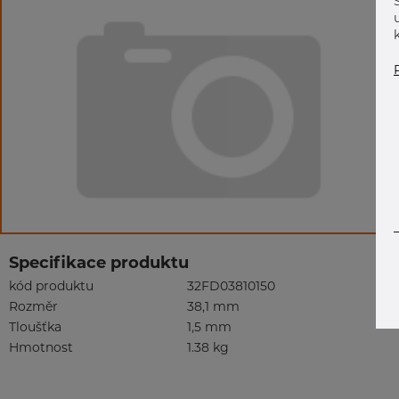
Specifikace produktu
kód produktu
32FD03810150
Rozměr
38,1 mm
Tloušťka
1,5 mm
Hmotnost
1.38 kg