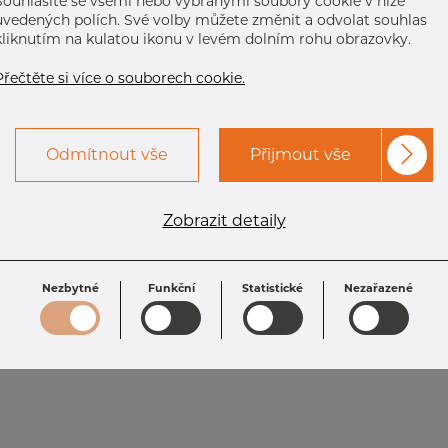
Souhlasíte se všemi nebo vybranými soubory cookie v níže
uvedených polích. Své volby můžete změnit a odvolat souhlas
kliknutím na kulatou ikonu v levém dolním rohu obrazovky.
Přečtěte si více o souborech cookie.
Odmítnout vše
Přijmout vše
Zobrazit detaily
Nezbytné
Funkční
Statistické
Nezařazené