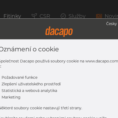
Fitinky
CSR
Služby
Novi
Česky
Oznámení o cookie
řsky Průmysl, Food & Dai, 1.4404, Mořen
Společnost Dacapo používá soubory cookie na www.dacapo.co
:
-
Požadované funkce
-
Zlepšení uživatelského prostředí
-
Statistická a webová analytika
mysl, Food & Dai, 1.4404, mořený, DIN 11850/EN 10357 BC, CL2, ž
-
Marketing
Některé soubory cookie nastavují třetí strany.