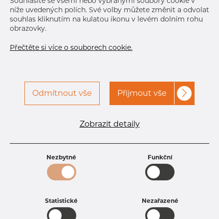
Souhlasíte se všemi nebo vybranými soubory cookie v
níže uvedených polích. Své volby můžete změnit a odvolat
souhlas kliknutím na kulatou ikonu v levém dolním rohu
obrazovky.
Přečtěte si více o souborech cookie.
Odmítnout vše
Přijmout vše
Specifikace produktu
kód produktu
2704830200
Zobrazit detaily
Rozměr
48,3 mm
Tloušťka
2 mm
Hmotnost
2.32 kg
Nezbytné
Funkční
Statistické
Nezařazené