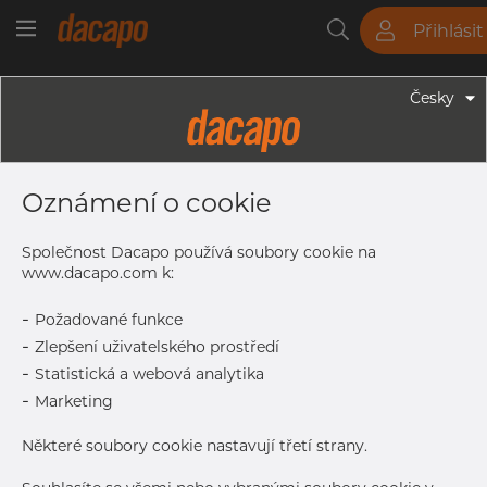
Přihlásit
Trubky
Tyče
Plechy
Fitinky
Česky
Trubky - Kruhové Trubky
48.3 X 2.0 Mm - Leštěné Dekorační
Oznámení o cookie
Trubky, 1.4301/1.4307, Broušený,
Zrno 320, HF-Svařovaná, Nežíhaná
Společnost Dacapo používá soubory cookie na
www.dacapo.com k:
-
Požadované funkce
Tisk štítku
-
Zlepšení uživatelského prostředí
-
Statistická a webová analytika
DETAILY
-
Marketing
Normální velikost dávky
366 m
Některé soubory cookie nastavují třetí strany.