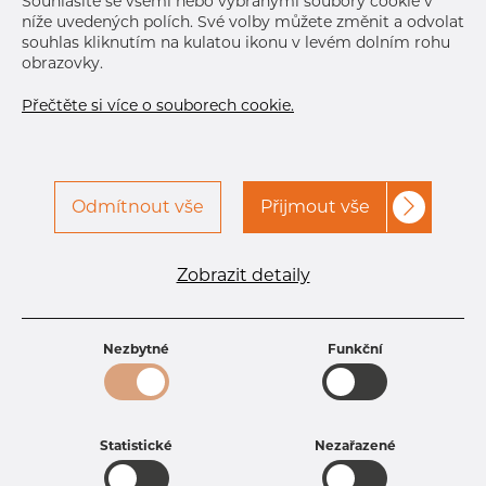
Souhlasíte se všemi nebo vybranými soubory cookie v
níže uvedených polích. Své volby můžete změnit a odvolat
souhlas kliknutím na kulatou ikonu v levém dolním rohu
obrazovky.
Přečtěte si více o souborech cookie.
Odmítnout vše
Přijmout vše
Specifikace produktu
kód produktu
2703800200
Zobrazit detaily
Rozměr
38 mm
Tloušťka
2 mm
Hmotnost
1.8 kg
Nezbytné
Funkční
Statistické
Nezařazené