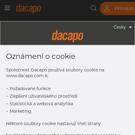
Přihlásit
Trubky
Tyče
Plechy
Fitinky
Česky
Trubky - Kruhové Trubky
38.0 X 2.0 Mm - Leštěné Dekorační
Oznámení o cookie
Trubky, 1.4301/1.4307, Broušený,
Zrno 320, HF-Svařovaná, Nežíhaná
Společnost Dacapo používá soubory cookie na
www.dacapo.com k:
-
Požadované funkce
Tisk štítku
-
Zlepšení uživatelského prostředí
-
Statistická a webová analytika
DETAILY
-
Marketing
Normální velikost dávky
366 m
Některé soubory cookie nastavují třetí strany.