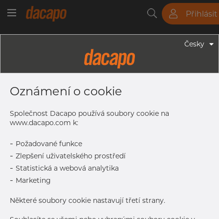
Přihlásit
Trubky
Tyče
Plechy
Fitinky
Česky
Trubky - Kruhové Trubky
42.4 X 3.2 Mm - Trubky Svařované
Oznámení o cookie
Laserem, 1.4404, EN 10217-7,
Nežíhaná, Mořený
Společnost Dacapo používá soubory cookie na
www.dacapo.com k:
-
Požadované funkce
Tisk štítku
-
Zlepšení uživatelského prostředí
-
Statistická a webová analytika
DETAILY
-
Marketing
Normální velikost dávky
222 m
Některé soubory cookie nastavují třetí strany.