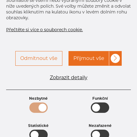
Souhlasíte se všemi nebo vybranými soubory cookie v
níže uvedených polích. Své volby můžete změnit a odvolat
souhlas kliknutím na kulatou ikonu v levém dolním rohu
obrazovky.
Přečtěte si více o souborech cookie.
Odmítnout vše
Přijmout vše
Specifikace produktu
kód produktu
1604240325
Zobrazit detaily
Rozměr
42,4 mm
Tloušťka
3,2 mm
Hmotnost
3.14 kg
Nezbytné
Funkční
Statistické
Nezařazené