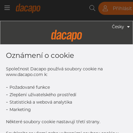
Přihlásit
Trubky
Tyče
Plechy
Fitinky
Česky
Trubky - Kruhové Trubky
63.5 X 1.5 Mm - HF Svařované
Oznámení o cookie
Trubky, 1.4301/1.4307, EN 10296-2,
Nežíhaná, Nebroušený
Společnost Dacapo používá soubory cookie na
www.dacapo.com k:
-
Požadované funkce
Tisk štítku
-
Zlepšení uživatelského prostředí
-
Statistická a webová analytika
DORUČENÍ
-
Marketing
Další dodávka
Sep 7, 2026
444
Některé soubory cookie nastavují třetí strany.
DETAILY
Normální velikost dávky
222 m