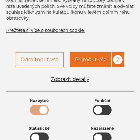
Souhlasíte se všemi nebo vybranými soubory cookie v
níže uvedených polích. Své volby můžete změnit a odvolat
souhlas kliknutím na kulatou ikonu v levém dolním rohu
obrazovky.
Přečtěte si více o souborech cookie.
Odmítnout vše
Přijmout vše
Specifikace produktu
kód produktu
1406350150
Zobrazit detaily
Rozměr
63,5 mm
Tloušťka
1,5 mm
Hmotnost
2.33 kg
Nezbytné
Funkční
Statistické
Nezařazené