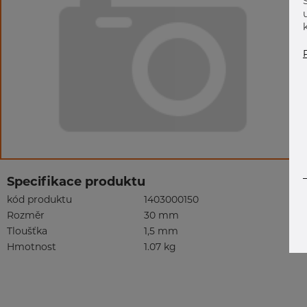
Specifikace produktu
kód produktu
1403000150
Rozměr
30 mm
Tloušťka
1,5 mm
Hmotnost
1.07 kg