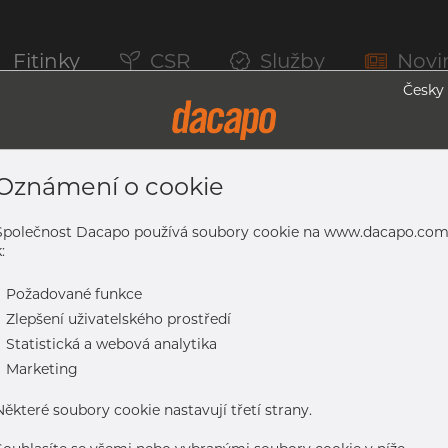
Fitinky
CSR
Služby
Novi
Česky
Oznámení o cookie
 1.4301/1.4307, EN 10296-2, Nežíhaná, 
Společnost Dacapo používá soubory cookie na www.dacapo.co
:
-
Požadované funkce
.4307, EN 10296-2, nežíhaná, nebroušený
-
Zlepšení uživatelského prostředí
-
Statistická a webová analytika
-
Marketing
Některé soubory cookie nastavují třetí strany.