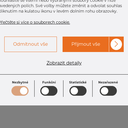
Souhlasíte se všemi nebo vybranými soubory cookie v níže
uvedených polích. Své volby můžete změnit a odvolat souhlas
kliknutím na kulatou ikonu v levém dolním rohu obrazovky.
Přečtěte si více o souborech cookie.
Odmítnout vše
Přijmout vše
Zobrazit detaily
Nezbytné
Funkční
Statistické
Nezařazené