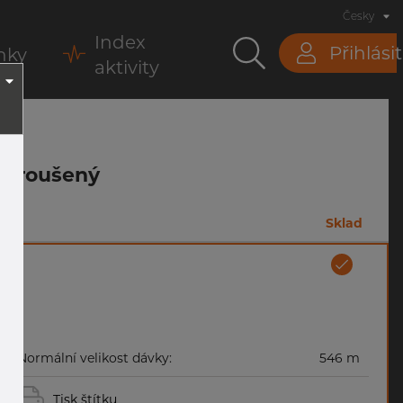
Česky
Index
Přihlásit
nky
aktivity
Nebroušený
m
Sklad
Normální velikost dávky:
546 m
Tisk štítku