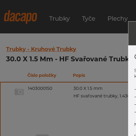
Trubky
Tyče
Plechy
Trubky - Kruhové Trubky
30.0 X 1.5 Mm - HF Svařované Trubky,
Číslo položky
Popis
k
1403000150
30.0 X 1.5 mm
HF svařované trubky, 1.4301/1