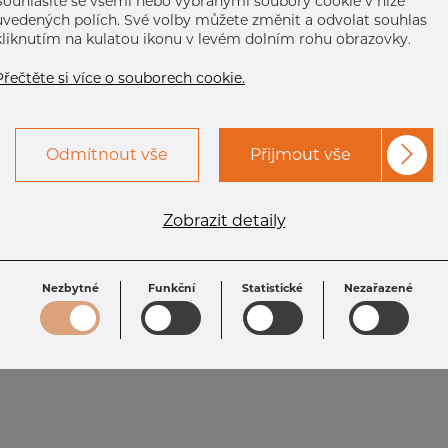
Souhlasíte se všemi nebo vybranými soubory cookie v níže
uvedených polích. Své volby můžete změnit a odvolat souhlas
kliknutím na kulatou ikonu v levém dolním rohu obrazovky.
Přečtěte si více o souborech cookie.
Odmítnout vše
Přijmout vše
Zobrazit detaily
Nezbytné
Funkční
Statistické
Nezařazené