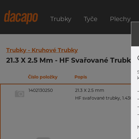
Trubky
Tyče
Plechy
Trubky - Kruhové Trubky
21.3 X 2.5 Mm - HF Svařované Trubky,
Číslo položky
Popis
k
1402130250
21.3 X 2.5 mm
HF svařované trubky, 1.4301/1