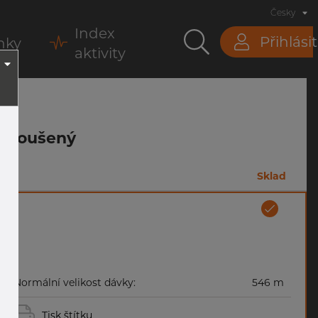
Česky
Index
Přihlásit
nky
aktivity
Nebroušený
m
Sklad
Normální velikost dávky:
546 m
Tisk štítku