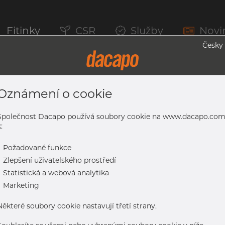
Fitinky
CSR
Služby
Novi
Česky
Oznámení o cookie
 1.4301/1.4307, EN 10296-2, Nežíhaná, 
Společnost Dacapo používá soubory cookie na www.dacapo.co
:
-
Požadované funkce
.4307, EN 10296-2, nežíhaná, nebroušený
-
Zlepšení uživatelského prostředí
-
Statistická a webová analytika
-
Marketing
Některé soubory cookie nastavují třetí strany.