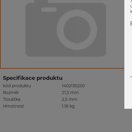
Specifikace produktu
kód produktu
1402130250
Rozměr
21,3 mm
Tloušťka
2,5 mm
Hmotnost
1.18 kg