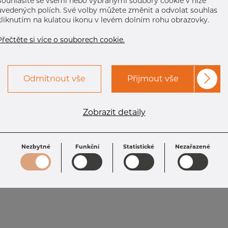
Souhlasíte se všemi nebo vybranými soubory cookie v níže
uvedených polích. Své volby můžete změnit a odvolat souhlas
kliknutím na kulatou ikonu v levém dolním rohu obrazovky.
Přečtěte si více o souborech cookie.
Odmítnout vše
Přijmout vše
Zobrazit detaily
Nezbytné
Funkční
Statistické
Nezařazené