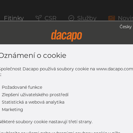
Fitinky
CSR
Služby
Novi
Česky
Oznámení o cookie
serem, 1.4307, EN 10217-7, Nežíhaná, 
Společnost Dacapo používá soubory cookie na www.dacapo.co
:
-
Požadované funkce
307, EN 10217-7, nežíhaná, mořený
-
Zlepšení uživatelského prostředí
-
Statistická a webová analytika
-
Marketing
Některé soubory cookie nastavují třetí strany.