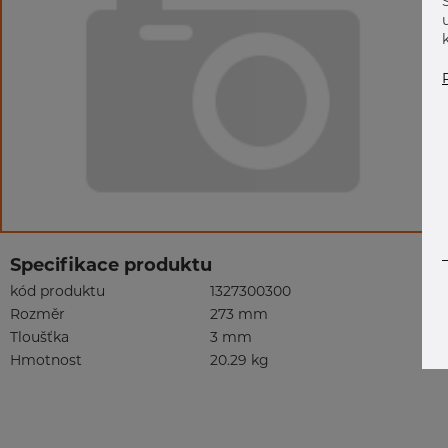
Specifikace produktu
kód produktu
1327300300
Rozměr
273 mm
Tloušťka
3 mm
Hmotnost
20.29 kg