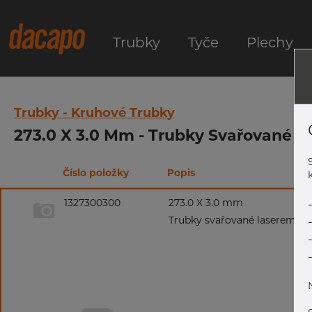
Trubky
Tyče
Plechy
Trubky - Kruhové Trubky
273.0 X 3.0 Mm - Trubky Svařované La
Číslo položky
Popis
k
1327300300
273.0 X 3.0 mm
Trubky svařované laserem, 1.4